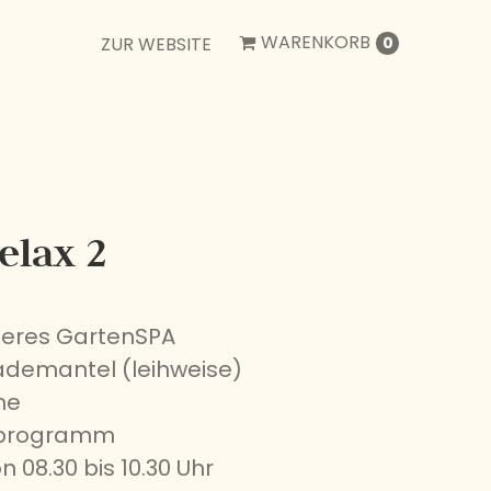
WARENKORB
ZUR WEBSITE
0
elax 2
seres GartenSPA
demantel (leihweise)
me
ivprogramm
 08.30 bis 10.30 Uhr